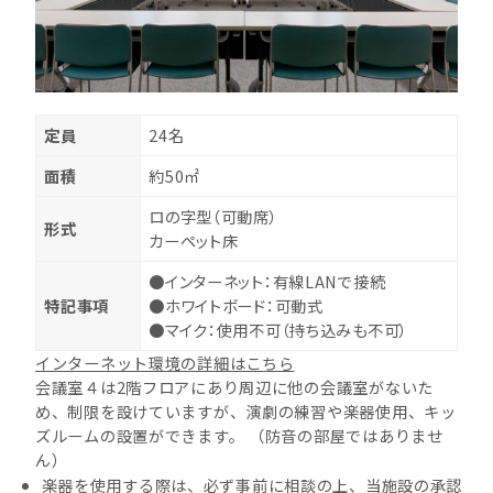
定員
24名
面積
約50㎡
ロの字型（可動席）
形式
カーペット床
●インターネット：有線LANで接続
特記事項
●ホワイトボード：可動式
●マイク：使用不可（持ち込みも不可）
インターネット環境の詳細はこちら
会議室４は2階フロアにあり周辺に他の会議室がないた
め、制限を設けていますが、演劇の練習や楽器使用、キッ
ズルームの設置ができます。 （防音の部屋ではありませ
ん）
楽器を使用する際は、必ず事前に相談の上、当施設の承認