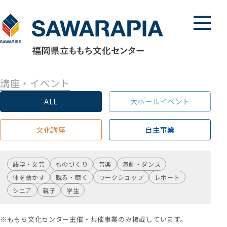
メニュ
講座・イベント
ALL
大ホールイベント
文化講座
自主事業
語学・文芸
ものづくり
音楽
演劇・ダンス
体を動かす
観る・聴く
ワークショップ
レポート
シニア
親子
学生
※ももち文化センター主催・共催事業のみ掲載しています。