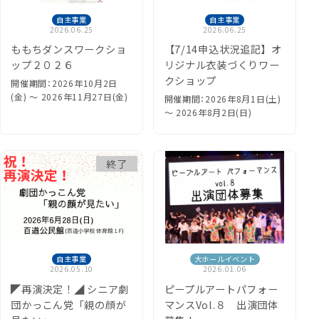
自主事業
自主事業
2026.06.25
2026.06.25
ももちダンスワークショ
【7/14申込状況追記】オ
ップ２０２６
リジナル衣装づくりワー
クショップ
開催期間：2026年10月2日
(金) 〜 2026年11月27日(金)
開催期間：2026年8月1日(土)
〜 2026年8月2日(日)
終了
自主事業
大ホールイベント
2026.05.10
2026.01.06
◤再演決定！◢ シニア劇
ピープルアートパフォー
団かっこん党「親の顔が
マンスVol.８ 出演団体