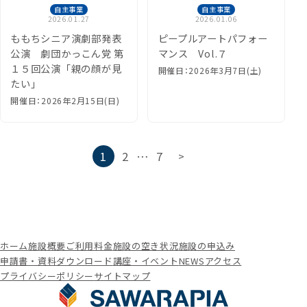
自主事業
自主事業
2026.01.27
2026.01.06
ももちシニア演劇部発表
ピープルアートパフォー
公演 劇団かっこん党 第
マンス Vol.７
１５回公演「親の顔が見
開催日：2026年3月7日(土)
たい」
開催日：2026年2月15日(日)
投
1
2
…
7
>
稿
の
ペ
ー
ホーム
施設概要
ご利用料金
施設の空き状況
施設の申込み
ジ
申請書・資料ダウンロード
講座・イベント
NEWS
アクセス
送
プライバシーポリシー
サイトマップ
り