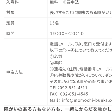
入場料
無料 ※要申込
対象
表現することに興味のある障がい
定員
15名
時間
１９：００～２０：１０
電話、メール、FAX、窓口で受付ます
以下の①～④について教えてくださ
①名前
②年齢
③連絡先（住所、電話番号、メール
申込方法
④応募動機や障がいについて、ダ
その他、気になる事や心配な事があ
TEL：092-851-4511
FAX： 092-851-4545
Mail： info@momochiｰbunka.
障がいのある方もない方も、一緒にからだを動