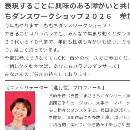
表現することに興味のある障がいと共
ちダンスワークショップ２０２６ 参
今年もやります！ももちダンスワークショップ！
できることはバラバラでも、みんなで集まり動くとダン
２０代から７０代まで、年齢も性別も障がいも違う、カ
り、楽しく踊っています。
全部に参加できなくてもOK！自分のペースでご参加くだ
一緒に体を動かせば、あなたもカラフルダンサーズ！
みなさんのご参加お待ちしております！
【ファシリテーター（進行役）プロフィール】
真崎千佳（真吉／まさきち／ダンサー・
劇団四季ミュージカル、大手テーマパー
英し様々なダンスを学ぶ。帰国後2005
を開始。演劇作品にも多数出演。2007
に積極的に関わり、体を動かす楽しさや