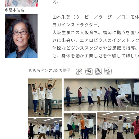
る。
©是本信高
山本朱美（ウーピー／うーぴー／ロコモ
ヨガインストラクター）
大阪生まれの大阪育ち。福岡に拠点を置
さに出会い、エアロビクスのインストラ
体操などダンススタジオや公民館で指導
も、身体を動かす楽しさを体験してほし