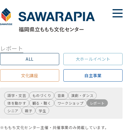
メニュ
レポート
ALL
大ホールイベント
文化講座
自主事業
語学・文芸
ものづくり
音楽
演劇・ダンス
体を動かす
観る・聴く
ワークショップ
レポート
シニア
親子
学生
※ももち文化センター主催・共催事業のみ掲載しています。