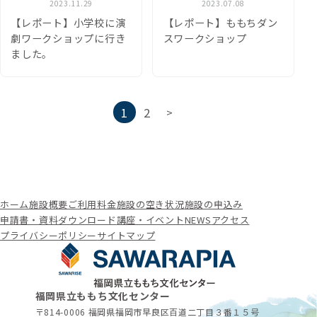
2023.11.29
2023.07.08
【レポート】小学校に演
【レポート】ももちダン
劇ワークショップに行き
スワークショップ
ました。
投
1
2
>
稿
の
ペ
ー
ホーム
施設概要
ご利用料金
施設の空き状況
施設の申込み
ジ
申請書・資料ダウンロード
講座・イベント
NEWS
アクセス
送
プライバシーポリシー
サイトマップ
り
福岡県立ももち文化センター
〒814-0006 福岡県福岡市早良区百道二丁目３番１５号