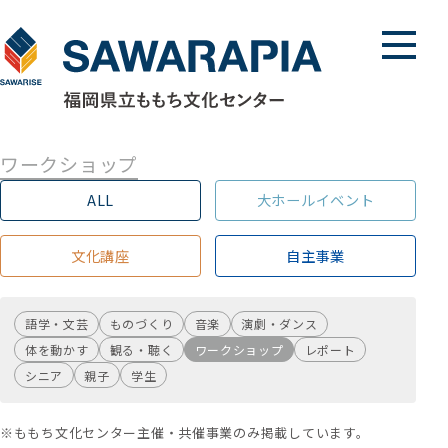
メニュ
ワークショップ
ALL
大ホールイベント
文化講座
自主事業
語学・文芸
ものづくり
音楽
演劇・ダンス
体を動かす
観る・聴く
ワークショップ
レポート
シニア
親子
学生
※ももち文化センター主催・共催事業のみ掲載しています。