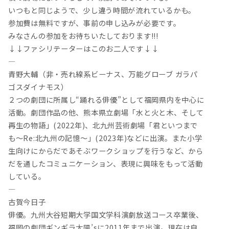
いつもと同じようで、少し違う時間が流れているかも。
参加費は無料ですが、事前の申し込みが必要です。
みなさんの参加をお待ちいたしております!!!
↓↓ファシリテーターはこのお二人です↓↓
—
青野大輔（非・売れ線系ビーナス、万能グローブ ガラパ
ゴスダイナモス）
２つの劇団に所属し“踊れる俳優”として福岡県内を中心に
活動。劇団作品の他、熊本県立劇場「水と火と木、そして
再生の物語」(2022年)、北九州芸術劇場「君といつまで
も～Re:北九州の記憶～」(2023年)などに出演。また小学
生向けにからだであそぶワークショップを行うなど、から
だを通したコミュニケーション、表現に興味をもって活動
している。
—
古賀今日子
俳優。九州大谷短期大学国文学科演劇放送コース卒業後、
福岡の劇団ギンギラ太陽’sに2011年まで出演。現在は自