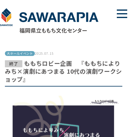
メニュ
大ホールイベント
2025.07.15
ももちロビー企画 『ももちにより
終了
みち×演劇にあつまる 10代の演劇ワークシ
ョップ』