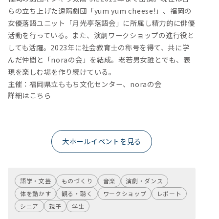
らの立ち上げた遠隔劇団「yum yum cheese!」、福岡の
女優落語ユニット「月光亭落語会」に所属し精力的に俳優
活動を行っている。また、演劇ワークショップの進行役と
しても活躍。2023年に社会教育士の称号を得て、共に学
んだ仲間と「noraの会」を結成。老若男女誰とでも、表
現を楽しむ場を作り続けている。
主催：福岡県立ももち文化センター、noraの会
詳細はこちら
大ホールイベントを見る
語学・文芸
ものづくり
音楽
演劇・ダンス
体を動かす
観る・聴く
ワークショップ
レポート
シニア
親子
学生