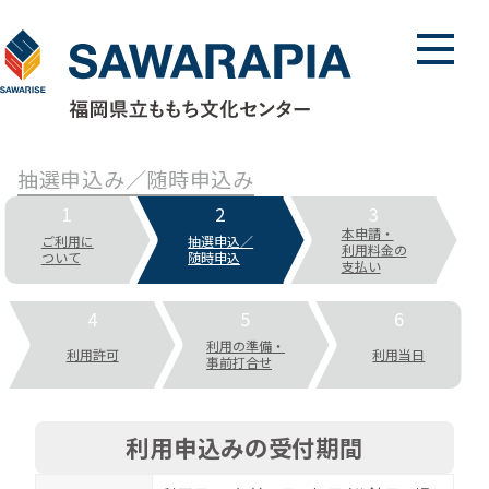
メニュ
抽選申込み／随時申込み
1
2
3
本申請・
ご利用に
抽選申込／
利用料金の
ついて
随時申込
支払い
4
5
6
利用の準備・
利用許可
利用当日
事前打合せ
利用申込みの受付期間