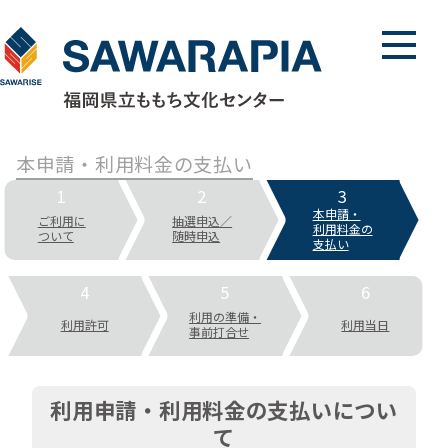
メニュ
本申請・利用料金の支払い
1
2
3
本申請・
ご利用に
抽選申込／
利用料金の
ついて
随時申込
支払い
4
5
6
利用の準備・
利用許可
利用当日
事前打合せ
利用申請・利用料金の支払いについ
て