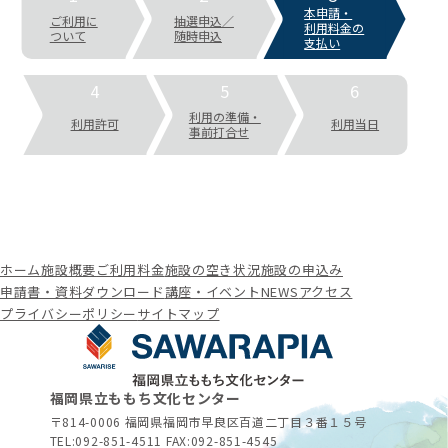
本申請・
ご利用に
抽選申込／
利用料金の
ついて
随時申込
支払い
4
5
6
利用の準備・
利用許可
利用当日
事前打合せ
ホーム
施設概要
ご利用料金
施設の空き状況
施設の申込み
申請書・資料ダウンロード
講座・イベント
NEWS
アクセス
プライバシーポリシー
サイトマップ
福岡県立ももち文化センター
〒814-0006 福岡県福岡市早良区百道二丁目３番１５号
TEL:
092-851-4511
FAX:092-851-4545