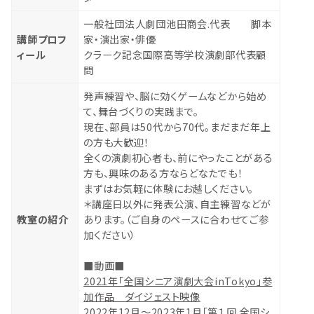
一般社団法人劇団池田商会.代表 脚本
講師プロフ
家・演出家・俳優
ィール
クラーク記念国際高等学校演劇部代表顧
問
発声練習や、脳に効くゲームなどから始め
て、舞台づくりの実践まで。
現在、部員は50代から70代。まだまだ年上
の方も大歓迎！
全くの演劇初心者も、前にやったことがある
方も、興味のある方ならどなたでも！
まずはお気軽に体験にお越しください。
＊講座日以外に発表公演、自主練習などが
教室の紹介
あります。（ご自身のペースに合わせてご参
加ください）
■動画■
2021年「全国シニア演劇大会inTokyo」参
加作品 ダイジェスト映像
2022年12月～2023年1月「第１回 全国シ