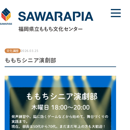
メニュ
文化講座
2026.03.25
ももちシニア演劇部