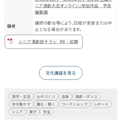
ニア演劇大会オンライン」参加作品 予告
編動画
講師の都合等により、日程が変更または中
備考
止となる場合があります。
シニア演劇部チラシ_R8・前期
文化講座を見る
語学・文芸
ものづくり
音楽
演劇・ダンス
体を動かす
観る・聴く
ワークショップ
レポート
シニア
親子
学生