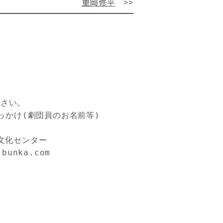
重岡修平
>>
ださい。
っかけ(劇団員のお名前等)
県立ももち文化センター
-bunka.com