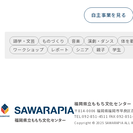
自主事業を見る
語学・文芸
ものづくり
音楽
演劇・ダンス
体を
ワークショップ
レポート
シニア
親子
学生
福岡県立ももち文化センター
〒814-0006 福岡県福岡市早
TEL:
092-851-4511
FAX:092-851
Copyright © 2025 SAWARAPIA ALL R