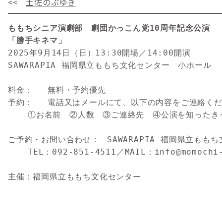
<<
土佐のぶゆき
ももちシニア演劇部　劇団かっこん党10周年記念公演
「勝手キネマ」
2025年9月14日（日）13:30開場／14:00開演
SAWARAPIA 福岡県立ももち文化センター　小ホール
料金：	無料・予約優先
予約：	電話又はメールにて、以下の内容をご連絡く
	①お名前　②人数　③ご連絡先　④公演を知ったき
ご予約・お問い合わせ：	SAWARAPIA 福岡
	TEL：092-851-4511／MAIL：info@momochi
主催：福岡県立ももち文化センター