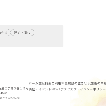
動かす
観る・聴く
ホーム
施設概要
ご利用料金
施設の空き状況
施設の申
良区百道二丁目３番１５号
講座・イベント
NEWS
アクセス
プライバシーポリシ
-4545
ights Reserved.