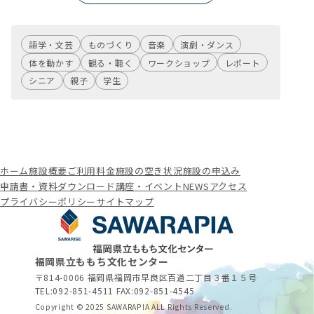
語学・文芸
ものづくり
音楽
演劇・ダンス
体を動かす
観る・聴く
ワークショップ
レポート
シニア
親子
学生
ホーム
施設概要
ご利用料金
施設の空き状況
施設の申込み
申請書・資料ダウンロード
講座・イベント
NEWS
アクセス
プライバシーポリシー
サイトマップ
福岡県立ももち文化センター
〒814-0006 福岡県福岡市早良区百道二丁目３番１５号
TEL:
092-851-4511
FAX:092-851-4545
Copyright © 2025 SAWARAPIA ALL Rights Reserved.