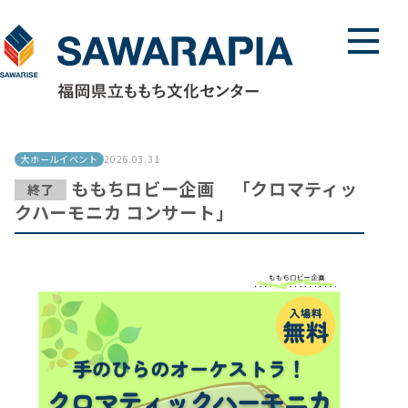
メニュ
大ホールイベント
2026.03.31
ももちロビー企画 「クロマティッ
終了
クハーモニカ コンサート」