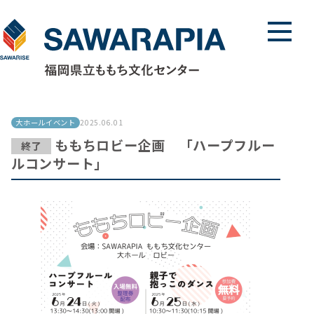
メニュ
大ホールイベント
2025.06.01
ももちロビー企画 「ハープフルー
終了
ルコンサート」