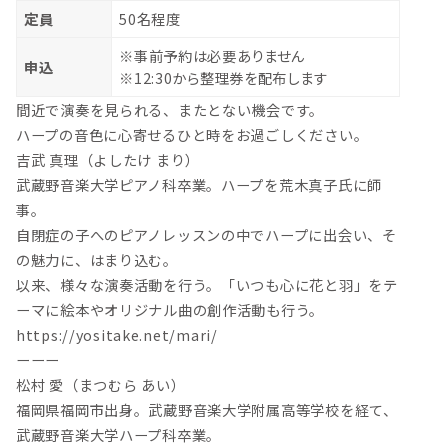
定員
50名程度
※事前予約は必要ありません
申込
※12:30から整理券を配布します
間近で演奏を見られる、またとない機会です。
ハープの音色に心寄せるひと時をお過ごしください。
吉武 真理（よしたけ まり）
武蔵野音楽大学ピアノ科卒業。ハープを荒木真子氏に師
事。
自閉症の子へのピアノレッスンの中でハープに出会い、そ
の魅力に、はまり込む。
以来、様々な演奏活動を行う。「いつも心に花と羽」をテ
ーマに絵本やオリジナル曲の創作活動も行う。
https://yositake.net/mari/
ーーー
松村 愛（まつむら あい）
福岡県福岡市出身。武蔵野音楽大学附属高等学校を経て、
武蔵野音楽大学ハープ科卒業。