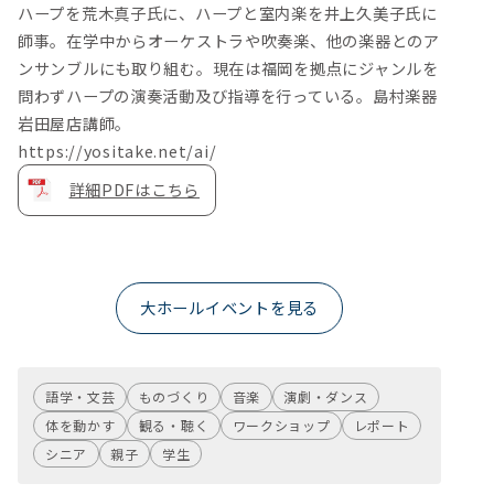
ハープを荒木真子氏に、ハープと室内楽を井上久美子氏に
師事。在学中からオーケストラや吹奏楽、他の楽器とのア
ンサンブルにも取り組む。現在は福岡を拠点にジャンルを
問わずハープの演奏活動及び指導を行っている。島村楽器
岩田屋店講師。
https://yositake.net/ai/
詳細PDFはこちら
大ホールイベントを見る
語学・文芸
ものづくり
音楽
演劇・ダンス
体を動かす
観る・聴く
ワークショップ
レポート
シニア
親子
学生